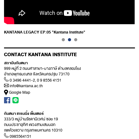
KANTANA LEGACY EP.05 "Kantana Institute"
CONTACT KANTANA INSTITUTE
สถาบันกันตนา
999 หมู่ที่ 2 ถนนศาลายา-บางภาษี ตำบลคลองโยง
อำเภอพุทธมณฑล จังหวัดนครปฐม 73170
0 3496 4441-2, 0 9 8556 4151
info@kantana.ac.th
Google Map
กันตนา เทรนนิ่ง เซ็นเตอร์
333/3 หมู่บ้านรัชดานิเวศน์ ซอย 19
ถนนประชาอุทิศ แขวงสามเสนนอก
เขตห้วยขวาง กรุงเทพมหานคร 10310
0985564151