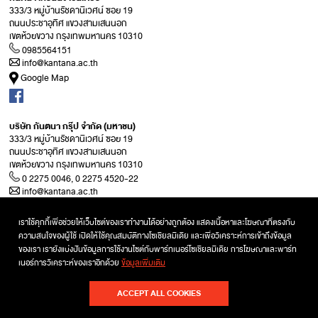
333/3 หมู่บ้านรัชดานิเวศน์ ซอย 19
ถนนประชาอุทิศ แขวงสามเสนนอก
เขตห้วยขวาง กรุงเทพมหานคร 10310
0985564151
info@kantana.ac.th
Google Map
บริษัท กันตนา กรุ๊ป จำกัด (มหาชน)
333/3 หมู่บ้านรัชดานิเวศน์ ซอย 19
ถนนประชาอุทิศ แขวงสามเสนนอก
เขตห้วยขวาง กรุงเทพมหานคร 10310
0 2275 0046, 0 2275 4520-22
info@kantana.ac.th
Google Map
เราใช้คุกกี้เพื่อช่วยให้เว็บไซต์ของเราทำงานได้อย่างถูกต้อง แสดงเนื้อหาและโฆษณาที่ตรงกับ
ความสนใจของผู้ใช้ เปิดให้ใช้คุณสมบัติทางโซเชียลมีเดีย และเพื่อวิเคราะห์การเข้าถึงข้อมูล
ของเรา เรายังแบ่งปันข้อมูลการใช้งานไซต์กับพาร์ทเนอร์โซเชียลมีเดีย การโฆษณาและพาร์ท
เนอร์การวิเคราะห์ของเราอีกด้วย
ข้อมูลเพิ่มเติม
Copyright © 2017 Kantana Institute All rights reserved.
| Site by
Smokybyte
นโยบายคุ้มครองข้อมูลส่วนบุคคล
ACCEPT ALL COOKIES