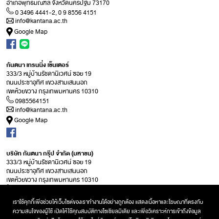
อำเภอพุทธมณฑล จังหวัดนครปฐม 73170
0 3496 4441-2, 0 9 8556 4151
info@kantana.ac.th
Google Map
กันตนา เทรนนิ่ง เซ็นเตอร์
333/3 หมู่บ้านรัชดานิเวศน์ ซอย 19
ถนนประชาอุทิศ แขวงสามเสนนอก
เขตห้วยขวาง กรุงเทพมหานคร 10310
0985564151
info@kantana.ac.th
Google Map
บริษัท กันตนา กรุ๊ป จำกัด (มหาชน)
333/3 หมู่บ้านรัชดานิเวศน์ ซอย 19
ถนนประชาอุทิศ แขวงสามเสนนอก
เขตห้วยขวาง กรุงเทพมหานคร 10310
0 2275 0046, 0 2275 4520-22
info@kantana.ac.th
เราใช้คุกกี้เพื่อช่วยให้เว็บไซต์ของเราทำงานได้อย่างถูกต้อง แสดงเนื้อหาและโฆษณาที่ตรงกับ
Google Map
ความสนใจของผู้ใช้ เปิดให้ใช้คุณสมบัติทางโซเชียลมีเดีย และเพื่อวิเคราะห์การเข้าถึงข้อมูล