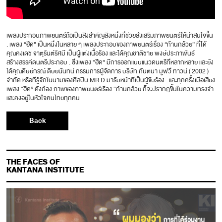
เพลงประกอบภาพยนตร์ถือเป็นสิ่งสำคัญสิ่งหนึ่งที่ช่วยส่งเสริมภาพยนตร์ให้น่าสนใจขึ้น
. เพลง “ฮึด” เป็นหนึ่งในหลาย ๆ เพลงประกอบของภาพยนตร์เรื่อง “ก้านกล้วย” ที่ได้
คุณคงเดช จาตุรันต์รัศมี เป็นผู้แต่งเนื้อร้อง และได้คุณชาติชาย พงษ์ประภาพันธ์
สร้างสรรค์ดนตรีประกอบ . ซึ่งเพลง “ฮึด” มีการออกแบบแนวดนตรีที่หลากหลาย และยัง
ได้คุณดิษย์กรณ์ ดิษยนันทน์ กรรมการผู้จัดการ บริษัท กันตนา มูฟวี่ ทาวน์ ( 2002 )
จำกัด หรือที่รู้จักในนามของศิลปิน MR.D มารับหน้าที่เป็นผู้ขับร้อง . และทุกครั้งเมื่อเสียง
เพลง “ฮึด” ดังก้อง ภาพของภาพยนตร์เรื่อง “ก้านกล้วย ก็จะปรากฏขึ้นในความทรงจำ
และคงอยู่ในหัวใจคนไทยทุกคน
Back
THE FACES OF
KANTANA INSTITUTE