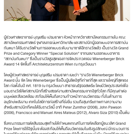
ผู้ช่วยศาสตราจารย์ บุญเสริม เปรมธาดา หัวหน้าภาควิชาสถาปัตยกรรมภายใน คณะ
สถาปัตยกรรมศาสตร์ จุฬาลงกรณ์มหาวิทยาลัย และสถาปนิกผู้ออกแบบอาคารสถาบัน
กันตนา ได้รับรางวัลด้านการออกแบบระดับนานาชาติอีกรางวัลแล้ว เป็นรางวัล Grand
Prize and Category Winner “Special Solution” จากผลงานออกแบบอาคาร
“สถาบันกันตนา” ซึ่งเป็นรางวัลสูงสุดของการจัดประกวดของ Wienerberger Brick
Award 14 จัดขึ้นที่ Architekturzentrum Wien ณ กรุงเวียนนา
โดยผู้ช่วยศาสตราจารย์ บุญเสริม เปรมธาดา เผยว่า “รางวัล Wienerberger Brick
Award นั้น จัด โดย Wienerberger ซึ่งเป็นผู้ผลิตอิฐที่เก่าแก่ที่สุด และรายใหญ่ที่สุดของ
โลก ก่อตั้งในปี คศ. 1819 ณ กรุงเวียนนา สาธารณรัฐออสเตรีย โดยมีวัตถุประสงค์เพื่อ
มอบรางวัลให้แก่สถาปนิกที่สร้างสรรค์งานสถาปัตยกรรมจากอิฐทั่วโลก ที่มีคุณค่าต่อ
มนุษย์และสิ่งแวดล้อม สะท้อนให้เห็นถึงความก้าวหน้าทางนวัตกรรม ทั้งในด้านการ
อนุรักษ์พลังงาน เทคโนโลยีการก่อสร้างที่ยั่งยืน รวมถึงสุนทรียภาพทางความงาม
สำหรับสถาปนิกที่เคยได้รับรางวัลนี้ อาทิ Peter Zumthor (2008), John Pawson
(2006), Francisco and Manuel Aires Mateus (2012), Alvaro Siza (2010) เป็นต้น
ซึ่งคณะกรรมการตัดสินรอบสุดท้ายได้กำหนดเกณฑ์ในการคัดเลือกผู้ชนะเลิศ Grand
Prize โดยการใช้อิฐนั้นจะต้องสะท้อนให้เห็นถึงนวัตกรรมในเชิงรูปลักษณ์ มีกระบวนการ