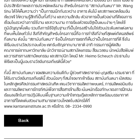
ในการใช้องค์ความรู้ด้านการก่อสร้าง การแสดงให้เห็นถึงความยั่งยืน มีการใช้งานอย่าง
มีประสิทธิภาพและการประหยัดพลังงาน สำหรับโครงการ “สถาบันกันตนา” Mr. Wang
Shu ได้ให้เห็นความว่า “เป็นการผนึกกันระหว่าง อาคาร ต้นไม้ และสภาพแวดล้อมอัน
เขียวขจี ให้ความรู้สึกที่เป็นทั้งที่ว่าง และความลึกลับ ตัวอาคารเป็นตัวอย่างที่ดีของการ
เชื่อมโยงระหว่างการใช้งาน และความงาม การเรียงตัวของอิฐเป็นแบบง่าย ๆ โดยใช้
ภูมิปัญญาดั้งเดิม รวมถึงการใช้อิฐในฐานะที่เป็นโครงสร้างไม่ใช่ส่วนประดับตกแต่งตาม
ที่พบเห็นโดยทั่วไป สิ่งที่สำคัญสำหรับโครงการนี้คือ การทำสิ่งที่ง่ายที่สุดแต่เกิดผลลัพธ์
ที่งดงาม ดังนั้น “สถาบันกันตนา” จึงเป็นโครงการแรกที่เห็นว่าเป็นโครงการที่ดี ซึ่งใน
พิธีมอบรางวัลประกอบด้วย แขกรับเชิญจากนานาชาติ อาทิ กรรมการผู้ตัดสิน
คณาจารย์จากมหาวิทยาลัย นักวิจารณ์งานสถาปัตยกรรม สื่อมวลชน นักหนังสือพิมพ์
และวารสารทางสถาปัตยกรรม และสถาปนิก โดยมี Mr. Heimo Scheuch ประธานใน
พิธีและเป็นผู้มอบรางวัลอันทรงเกียรตินี้ด้วย”
ทั้งนี้ สถาบันกันตนา ขอแสดงความยินดีกับ ผู้ช่วยศาสตราจารย์ บุญเสริม เปรมธาดา ที่
ได้รับรางวัลอันทรงเกียรตินี้ ส่วนน้องๆ ที่สนใจอยากเข้าเรียน สถาบันกันตนา เปิดสอน
ในหลักสูตรศิลปกรรมศาสตรบัณฑิต แขนงวิชาการผลิตภาพยนตร์, การผลิตแอนิเมชัน
และการผลิตรายการโทรทัศน์เพื่อการสื่อสารข้ามสื่อ เน้นหนักเรื่องทักษะของการฝึกฝน
เรียนลงลึกในการปฏิบัติบนพื้นฐานความเข้าใจทฤษฎีและหลักการพร้อมบรรยากาศ
อาคารที่โดดเด่นสวยงามสามารถดาวน์โหลดใบสมัครได้ที่
www.kantanainstitute.ac.th หรือโทร. 08- 2334-0990
Back