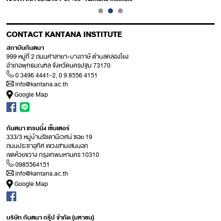
CONTACT KANTANA INSTITUTE
สถาบันกันตนา
999 หมู่ที่ 2 ถนนศาลายา-บางภาษี ตำบลคลองโยง
อำเภอพุทธมณฑล จังหวัดนครปฐม 73170
0 3496 4441-2, 0 9 8556 4151
info@kantana.ac.th
Google Map
กันตนา เทรนนิ่ง เซ็นเตอร์
333/3 หมู่บ้านรัชดานิเวศน์ ซอย 19
ถนนประชาอุทิศ แขวงสามเสนนอก
เขตห้วยขวาง กรุงเทพมหานคร 10310
0985564151
info@kantana.ac.th
Google Map
บริษัท กันตนา กรุ๊ป จำกัด (มหาชน)