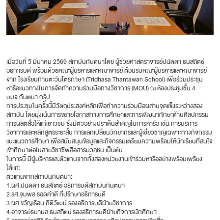
เมื่อวันที่ 5 มีนาคม 2569 สถาบันกันตนาโดย ผู้ช่วยศาสตราจารย์ปนัดดา ธนสถิตย์
อธิการบดี พร้อมด้วยคณะผู้บริหารและคณาจารย์ ต้อนรับคณะผู้บริหารและคณาจารย์
จาก โรงเรียนทานตะวันไตรภาษา (Tridhasa Thantawan School) เพื่อร่วมประชุม
หารือแนวทางในการจัดทำความร่วมมือทางวิชาการ (MOU) ณ ห้องประชุมชั้น 4
บมจ.กันตนา กรุ๊ป
การประชุมในครั้งนี้มีวัตถุประสงค์หลักเพื่อทำความร่วมมือผสานจุดแข็งระหว่างสอง
สถาบัน โดยมุ่งเน้นการขยายโอกาสทางการศึกษาและการพัฒนาทักษะด้านศิลปกรรม
การผลิตสื่อให้แก่เยาวชน ซึ่งมีตัวอย่างประเด็นสำคัญในการหารือ เช่น การบริการ
วิชาการและหลักสูตรระยะสั้น การแลกเปลี่ยนวิทยากรและผู้เชี่ยวชาญเฉพาะทางกิจกรรม
แนะแนวการศึกษา เพื่อสนับสนุนข้อมูลและกิจกรรมเตรียมความพร้อมให้นักเรียนที่สนใจ
เข้าศึกษาต่อในสายวิชาชีพสื่อสารมวลชน เป็นต้น
ในการนี้ มีผู้บริหารและตัวแทนจากทั้งสองหน่วยงานเข้าร่วมหารืออย่างพร้อมเพรียง
ได้แก่:
ตัวแทนจากสถาบันกันตนา:
1.ผศ.ปนัดดา ธนสถิตย์ อธิการบดีสถาบันกันตนา
2.รศ.จุมพล รอดคำดี ที่ปรึกษาอธิการบดี
3.ผศ.ขวัญเรือน กิติวัฒน์ รองอธิการบดีฝ่ายวิชาการ
4.อาจารย์ธนามล ธนสถิตย์ รองอธิการบดีฝ่ายกิจการนักศึกษา