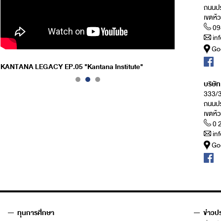
ถนนปร
เขตห้
09
in
Go
KANTANA LEGACY EP.05 "Kantana Institute"
บริษั
333/3 
ถนนปร
เขตห้
0 
in
Go
ทุนการศึกษา
ข่าวป