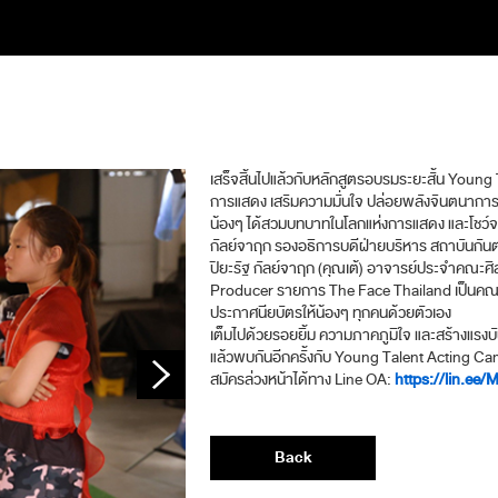
เสร็จสิ้นไปแล้วกับหลักสูตรอบรมระยะสั้น Youn
การแสดง เสริมความมั่นใจ ปล่อยพลังจินตนาการอย
น้องๆ ได้สวมบทบาทในโลกแห่งการแสดง และโชว์จร
กัลย์จาฤก รองอธิการบดีฝ่ายบริหาร สถาบันกัน
ปิยะรัฐ กัลย์จาฤก (คุณเต้) อาจารย์ประจำคณะ
Producer รายการ The Face Thailand เป็นค
ประกาศนียบัตรให้น้องๆ ทุกคนด้วยตัวเอง
เต็มไปด้วยรอยยิ้ม ความภาคภูมิใจ และสร้างแรงบั
แล้วพบกันอีกครั้งกับ Young Talent Acting Camp 
สมัครล่วงหน้าได้ทาง Line OA:
https://lin.ee
Back