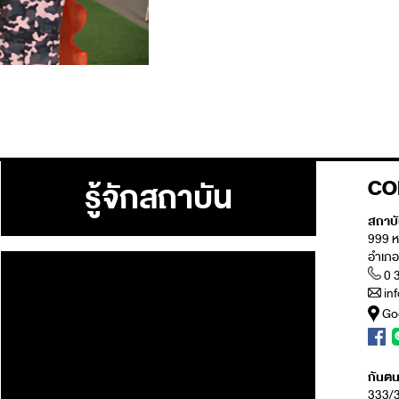
รู้จักสถาบัน
CO
สถาบ
999 ห
อำเภ
0 
in
Go
กันตนา
333/3 